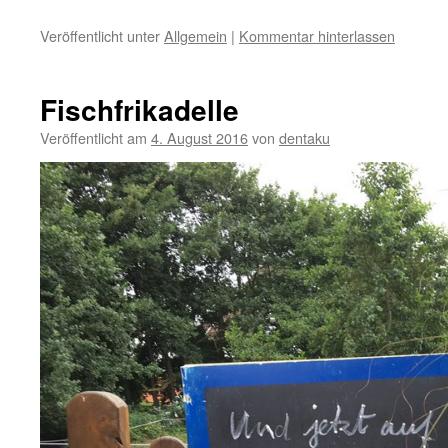
Veröffentlicht unter
Allgemein
|
Kommentar hinterlassen
Fischfrikadelle
Veröffentlicht am
4. August 2016
von
dentaku