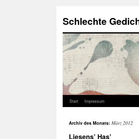
Zum
Inhalt
Schlechte Gedic
springen
Start
Impressum
März 2012
Archiv des Monats:
Liesens’ Has’