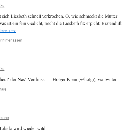
aku
t sich Liesbeth schnell verkrochen. O, wie schmeckt die Mutter
was ist ein fein Gedicht, riecht die Liesbeth fix erpicht: Bratenduft,
rlesen
→
 hinterlassen
aku
eut‘ der Nas‘ Verdruss. — Holger Klein (@holgi), via twitter
tare
omane
 Libido wird wieder wild