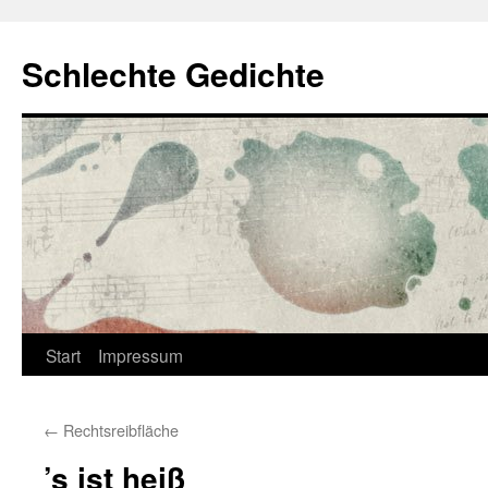
Zum
Inhalt
Schlechte Gedichte
springen
Start
Impressum
←
Rechtsreibfläche
’s ist heiß