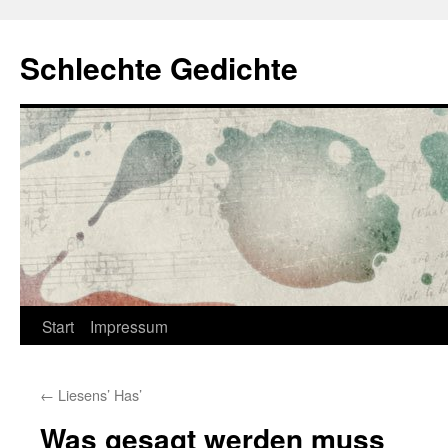
Zum
Inhalt
Schlechte Gedichte
springen
Start
Impressum
←
Liesens’ Has’
Was gesagt werden muss