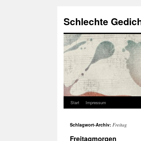
Zum
Inhalt
Schlechte Gedic
springen
Start
Impressum
Freitag
Schlagwort-Archiv:
Freitagmorgen