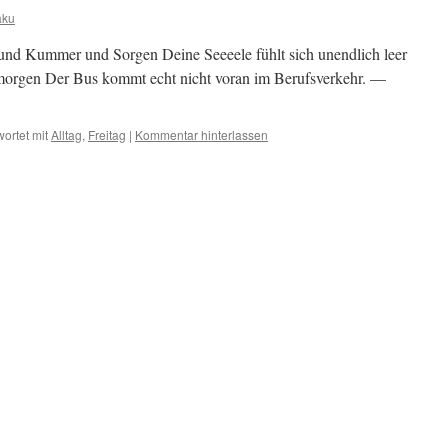
aku
und Kummer und Sorgen Deine Seeeele fühlt sich unendlich leer
agmorgen Der Bus kommt echt nicht voran im Berufsverkehr. —
ortet mit
Alltag
,
Freitag
|
Kommentar hinterlassen