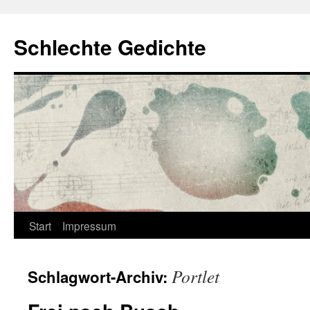
Zum
Inhalt
Schlechte Gedichte
springen
Start
Impressum
Portlet
Schlagwort-Archiv: