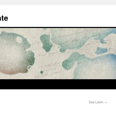
hte
Das Lahm
→