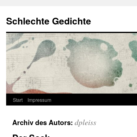
Zum
Inhalt
Schlechte Gedichte
springen
Start
Impressum
dpleiss
Archiv des Autors: