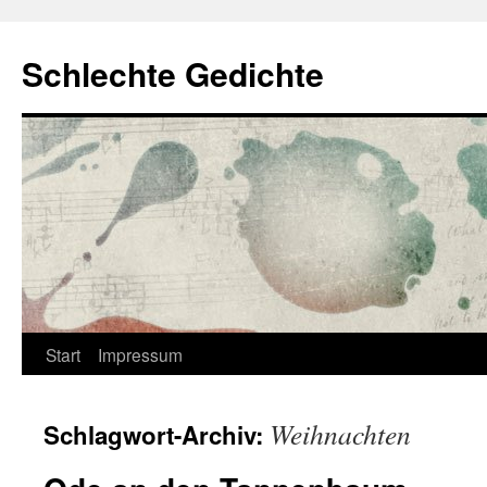
Zum
Inhalt
Schlechte Gedichte
springen
Start
Impressum
Weihnachten
Schlagwort-Archiv: