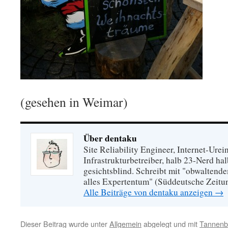
(gesehen in Weimar)
Über dentaku
Site Reliability Engineer, Internet-Urei
Infrastrukturbetreiber, halb 23-Nerd hal
gesichtsblind. Schreibt mit "obwaltend
alles Expertentum" (Süddeutsche Zeitu
Alle Beiträge von dentaku anzeigen
→
Dieser Beitrag wurde unter
Allgemein
abgelegt und mit
Tannen