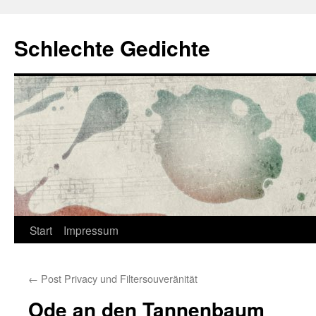
Zum
Inhalt
Schlechte Gedichte
springen
Start
Impressum
←
Post Privacy und Filtersouveränität
Ode an den Tannenbaum