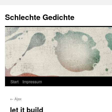
Zum
Inhalt
Schlechte Gedichte
springen
Start
Impressum
←
Ajax
let it build