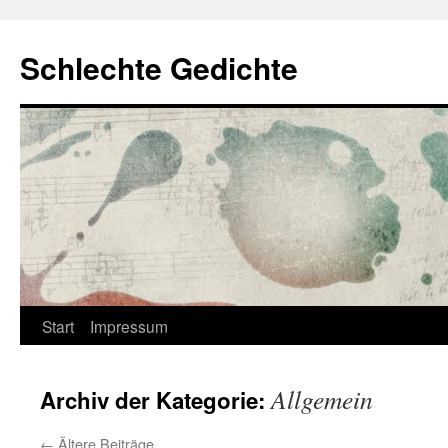
Zum
Inhalt
Schlechte Gedichte
springen
Start
Impressum
Allgemein
Archiv der Kategorie:
←
Ältere Beiträge